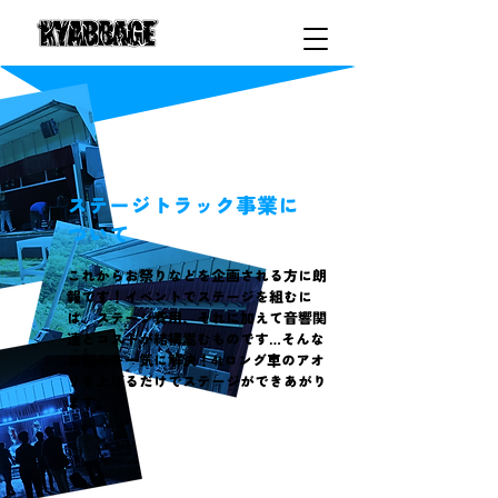
ステージトラック事業に
ついて
これからお祭りなどを企画される方に朗
報です！イベントでステージを組むに
は、ステージ費用、それに加えて音響関
連とコストが結構嵩むものです…そんな
お悩みを一気に解決！4tロング車のアオ
リを上げるだけでステージができあがり
ます。