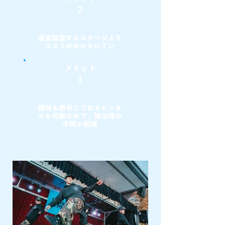
2
通常設営するステージより
コストがかかりにくい
メリット
3
機材も所有しておりレンタ
ルも可能なので、発注時の
手間が削減